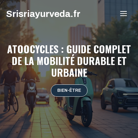
Aller
Srisriayurveda.fr
au
ME
contenu
ATOOCYCLES : GUIDE COMPLET
DE LA MOBILITÉ DURABLE ET
URBAINE
BIEN-ÊTRE